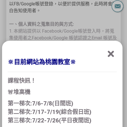
以
FB/Google
帳號登錄，以便於提供服務，此時將會明
白告知使用者。
一、個人資料之蒐集目的與方式:
1. 本網站提供以 Facebook/Google帳號登入時，將蒐
集使用者之Facebook/Google 帳號認證之Email 帳號及
用戶名稱，作為建立系統帳號識別使用，除此之外，
我們不會額外收集您的其他個資。
2. 單純在本網站的瀏覽行為，並不會蒐集任何有關個
🔆目前網站為桃園教室🔆
人的身份資料。當您使用本網站所提供的各項服務，
如留言，需使用者提供個人資料時，本網站會依需求
請您提供姓名、聯絡電話、e-mail。
課程快訊！
3. 當您瀏覽本網站時我們會蒐集您瀏覽網站的足跡，
🚨堆高機
例如閱讀哪些文章、在哪些地方離開網頁、閱讀日期
與時間、您的 IP 位址、瀏覽器類型、連線至網站的裝
第一梯次:7/6-7/8(日間班)
置類型。
第二梯次:7/17-7/19(綜合假日班)
4. 本網站取得的個人資料，僅依原來所說明的使用目
的和範圍加以運用，除非事先說明並取得您的同意、
第三梯次:7/22-7/26(平日夜間班)
或依相關法律規定，本網站不會將使用者個人資料提