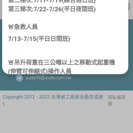
第二梯次:7/17-7/19(綜合假日班)
第三梯次:7/22-7/26(平日夜間班)
🚨急救人員
桃園市桃園區建國路99號4樓
7/13-7/15(平日日間班)
(03)3626828
🚨吊升荷重在三公噸以上之移動式起重機
(03)3629568
(伸臂可伸縮式)操作人員
yuda99@yuda.com.tw
學科:8/1-8/9 術科:8/15-8/16(假日日間班)
學科:8/6-8/14 術科:8/15-8/16(平日夜間
Copyright 2012 - 2022 台灣省工商安全衛生協會
隱私權政
班)
|
策
🚨吊升荷重在三公噸以上之固定式起重機
(架空型地面操作)操作人員