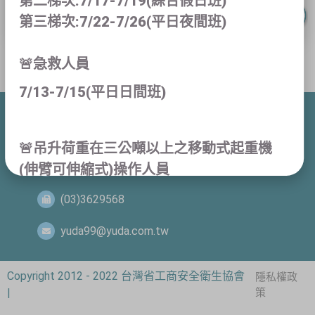
第二梯次:7/17-7/19(綜合假日班)
第三梯次:7/22-7/26(平日夜間班)
🚨急救人員
7/13-7/15(平日日間班)
桃園市桃園區建國路99號4樓
🚨吊升荷重在三公噸以上之移動式起重機
(03)3626828
(伸臂可伸縮式)操作人員
學科:8/1-8/9 術科:8/15-8/16(假日日間班)
(03)3629568
學科:8/6-8/14 術科:8/15-8/16(平日夜間
yuda99@yuda.com.tw
班)
Copyright 2012 - 2022 台灣省工商安全衛生協會
隱私權政
🚨吊升荷重在三公噸以上之固定式起重機
|
策
(架空型地面操作)操作人員