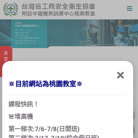
重要消息
課程報名
🔆目前網站為桃園教室🔆
課程快訊！
🚨堆高機
第一梯次:7/6-7/8(日間班)
已過報名期限，無法報名