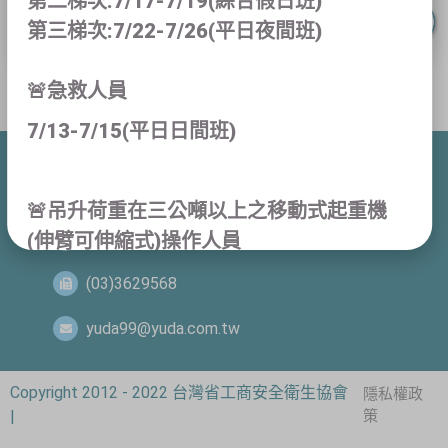
第二梯次:7/17-7/19(綜合假日班)
第三梯次:7/22-7/26(平日夜間班)
🚨急救人員
7/13-7/15(平日日間班)
桃園市桃園區建國路99號4樓
🚨吊升荷重在三公噸以上之移動式起重機
(03)3626828
(伸臂可伸縮式)操作人員
學科:8/1-8/9 術科:8/15-8/16(假日日間班)
(03)3629568
學科:8/6-8/14 術科:8/15-8/16(平日夜間
yuda99@yuda.com.tw
班)
Copyright 2012 - 2022 台灣省工商安全衛生協會
隱私權政
🚨吊升荷重在三公噸以上之固定式起重機
|
策
(架空型地面操作)操作人員