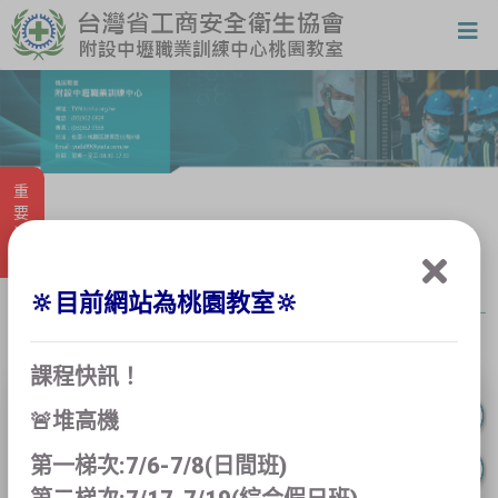
重要消息
課程報名
🔆目前網站為桃園教室🔆
課程快訊！
🚨堆高機
第一梯次:7/6-7/8(日間班)
已過報名期限，無法報名